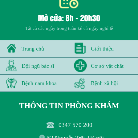
Mở cửa: 8h - 20h30
Tất cả các ngày trong tuần kể cả ngày nghỉ lễ
Trang chủ
Giới thiệu
Đội ngũ bác sĩ
Cơ sở vật chất
Bệnh nam khoa
Bệnh xã hội
THÔNG TIN PHÒNG KHÁM
0347 570 200
52 Nguyễn Trãi, Hà nội