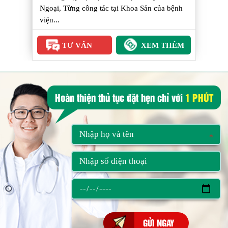
Ngoại, Từng công tác tại Khoa Sản của bệnh
viện...
TƯ VẤN
XEM THÊM
Hoàn thiện thủ tục đặt hẹn chỉ với
1 PHÚT
*
*