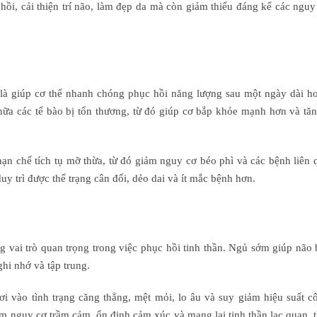
hồi, cải thiện trí não, làm đẹp da mà còn giảm thiểu đáng kể các ngu
m là giúp cơ thể nhanh chóng phục hồi năng lượng sau một ngày dài h
chữa các tế bào bị tổn thương, từ đó giúp cơ bắp khỏe mạnh hơn và tă
hạn chế tích tụ mỡ thừa, từ đó giảm nguy cơ béo phì và các bệnh liên
 trì được thể trạng cân đối, dẻo dai và ít mắc bệnh hơn.
 vai trò quan trọng trong việc phục hồi tinh thần. Ngủ sớm giúp não
ghi nhớ và tập trung.
i vào tình trạng căng thẳng, mệt mỏi, lo âu và suy giảm hiệu suất c
m nguy cơ trầm cảm, ổn định cảm xúc và mang lại tinh thần lạc quan, 