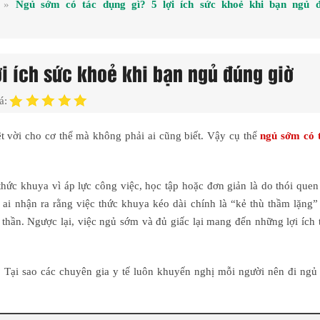
»
Ngủ sớm có tác dụng gì? 5 lợi ích sức khoẻ khi bạn ngủ 
i ích sức khoẻ khi bạn ngủ đúng giờ
á:
t vời cho cơ thể mà không phải ai cũng biết. Vậy cụ thể
ngủ sớm có 
hức khuya vì áp lực công việc, học tập hoặc đơn giản là do thói que
t ai nhận ra rằng việc thức khuya kéo dài chính là “kẻ thù thầm lặng
thần. Ngược lại, việc ngủ sớm và đủ giấc lại mang đến những lợi ích 
 Tại sao các chuyên gia y tế luôn khuyến nghị mỗi người nên đi ngủ 