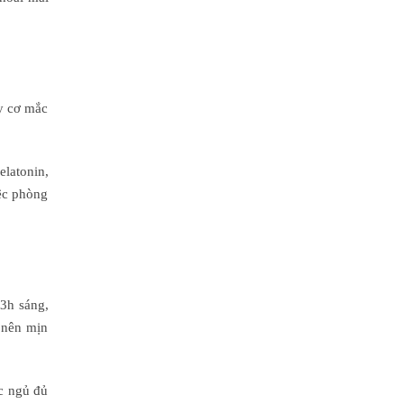
y cơ mắc
elatonin,
iệc phòng
 3h sáng,
ở nên mịn
c ngủ đủ