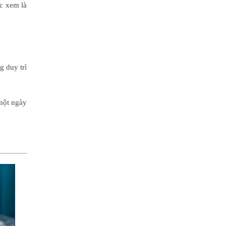
c xem là
g duy trì
 một ngày