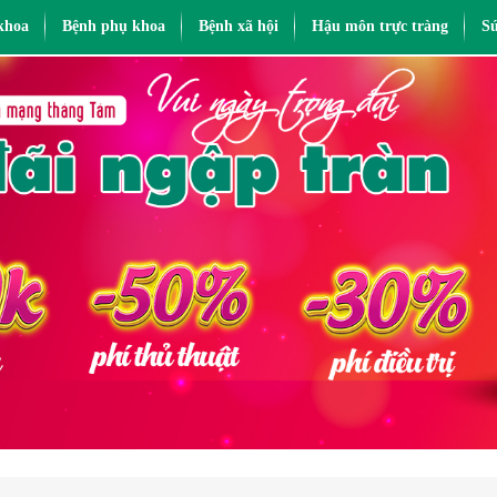
khoa
Bệnh phụ khoa
Bệnh xã hội
Hậu môn trực tràng
Sứ