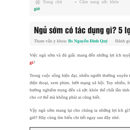
Trang chủ
»
Cẩm nang sức khỏe
giờ
Ngủ sớm có tác dụng gì? 5 lợ
Tham vấn y khoa:
Bs Nguyễn Đình Quý
Đánh gi
Việc ngủ sớm và đủ giấc mang đến những lợi ích tuyệ
gì
?
Trong cuộc sống hiện đại, nhiều người thường xuyên t
điện thoại, xem phim, lướt mạng xã hội. Tuy nhiên, í
hưởng nghiêm trọng đến cả sức khỏe thể chất lẫn tinh 
cho cơ thể mà không phải ai cũng biết.
Vậy ngủ sớm mang lại cho chúng ta những lợi ích gì?
giờ? Hãy cùng tìm hiểu chi tiết ngay sau đây nhé.