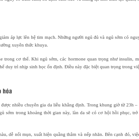
 giảm áp lực lên hệ tim mạch. Những người ngủ đủ và ngủ sớm có ngu
hường xuyên thức khuya.
ne trong cơ thể. Khi ngủ sớm, các hormone quan trọng như insulin, m
hể duy trì nhịp sinh học ổn định. Điều này đặc biệt quan trọng trong v
o hóa
 được nhiều chuyên gia da liễu khẳng định. Trong khung giờ từ 23h –
gủ sớm trong khoảng thời gian này, làn da sẽ có cơ hội hồi phục, tr
màu, dễ nổi mụn, xuất hiện quầng thâm và nếp nhăn. Bên cạnh đó, việ