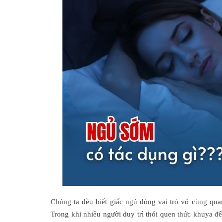
BS. ĐOÀN KHẮC BẠO
Chuyên khoa: Nam học
Chúng ta đều biết giấc ngủ đóng vai trò vô cùng quan
Trong khi nhiều người duy trì thói quen thức khuya để 
Tư vấn
Đặt hẹn