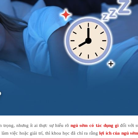
BS PHÙNG THANH VÂN
BS LÊ MẠNH C
Chuyên khoa: Ngoại khoa
Chuyên khoa: Na
 trọng, nhưng ít ai thực sự hiểu rõ
ngủ sớm có tác dụng gì
đối với s
làm việc hoặc giải trí, thì khoa học đã chỉ ra rằng
lợi ích của ngủ sớ
Tư vấn
Đặt hẹn
Tư vấn
Đặ