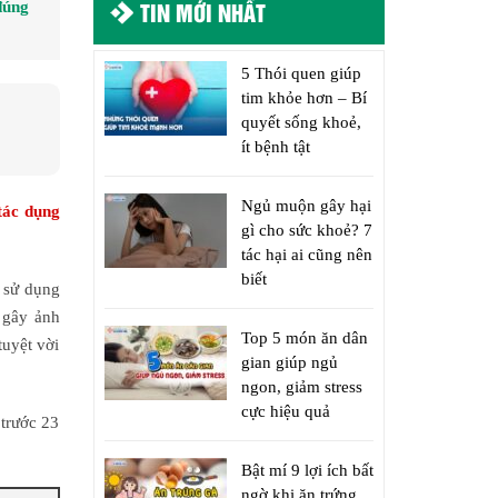
TIN MỚI NHẤT
đúng
5 Thói quen giúp
tim khỏe hơn – Bí
quyết sống khoẻ,
ít bệnh tật
Ngủ muộn gây hại
tác dụng
gì cho sức khoẻ? 7
tác hại ai cũng nên
biết
n sử dụng
” gây ảnh
Top 5 món ăn dân
tuyệt vời
gian giúp ngủ
ngon, giảm stress
cực hiệu quả
trước 23
Bật mí 9 lợi ích bất
ngờ khi ăn trứng