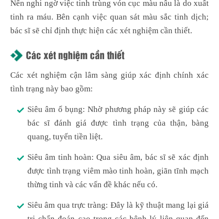
Nến nghi ngờ việc tinh trùng vón cục màu nâu là do xuất
tinh ra máu. Bên cạnh việc quan sát màu sắc tinh dịch;
bác sĩ sẽ chỉ định thực hiện các xét nghiệm cần thiết.
Các xét nghiệm cần thiết
Các xét nghiệm cận lâm sàng giúp xác định chính xác
tình trạng này bao gồm:
Siêu âm ổ bụng: Nhờ phương pháp này sẽ giúp các
bác sĩ đánh giá được tình trạng của thận, bàng
quang, tuyến tiền liệt.
Siêu âm tinh hoàn: Qua siêu âm, bác sĩ sẽ xác định
được tình trạng viêm mào tinh hoàn, giãn tĩnh mạch
thừng tinh và các vấn đề khác nếu có.
Siêu âm qua trực tràng: Đây là kỹ thuật mang lại giá
trị chẩn đoán cao trong các bệnh lý liên quan đến