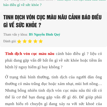
báo điều gì về sức khỏe ?
TINH DỊCH VÓN CỤC MÀU NÂU CẢNH BÁO ĐIỀU
GÌ VỀ SỨC KHỎE ?
Tham vấn y khoa:
BS Nguyễn Đình Quý
Đánh giá:
Tinh dịch vón cục màu nâu
cảnh báo điều gì ? liệu có
phải đang gặp vấn đề bất ổn gì về sức khỏe hoặc tiềm ẩn
bệnh lý nguy hiểm gì hay không ?
Ở trạng thái bình thường, tinh dịch của người đàn ông
thường có màu trắng đục hoặc xám nhạt, mùi hơi nồng…
Nhưng bỗng nhiên tinh dịch vón cục màu nâu thì rất có
thể là cơ thể bạn đang gặp vấn đề gì đó. Để giúp phái
mạnh hiểu rõ chuyện gì đang xảy ra với sức khoẻ của