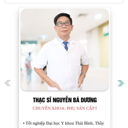
THẠC SĨ NGUYỄN BÁ DƯƠNG
CHUYÊN KHOA: PHỤ SẢN CẤP I
• Tốt nghiệp Đại học Y khoa Thái Bình, Thầy