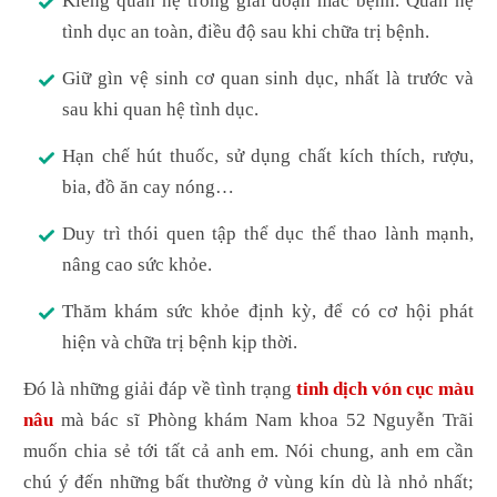
Kiêng quan hệ trong giai đoạn mắc bệnh. Quan hệ
tình dục an toàn, điều độ sau khi chữa trị bệnh.
Giữ gìn vệ sinh cơ quan sinh dục, nhất là trước và
sau khi quan hệ tình dục.
Hạn chế hút thuốc, sử dụng chất kích thích, rượu,
bia, đồ ăn cay nóng…
Duy trì thói quen tập thể dục thể thao lành mạnh,
nâng cao sức khỏe.
Thăm khám sức khỏe định kỳ, để có cơ hội phát
hiện và chữa trị bệnh kịp thời.
Đó là những giải đáp về tình trạng
tinh dịch vón cục màu
nâu
mà bác sĩ Phòng khám Nam khoa 52 Nguyễn Trãi
muốn chia sẻ tới tất cả anh em. Nói chung, anh em cần
chú ý đến những bất thường ở vùng kín dù là nhỏ nhất;