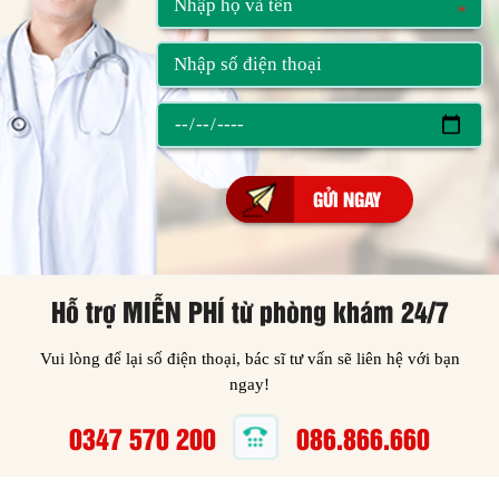
*
*
Hỗ trợ MIỄN PHÍ từ phòng khám 24/7
Vui lòng để lại số điện thoại, bác sĩ tư vấn sẽ liên hệ với bạn
ngay!
0347 570 200
086.866.660