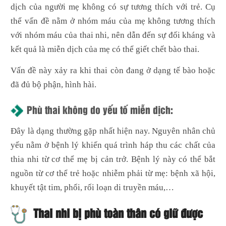
dịch của người mẹ không có sự tương thích với trẻ. Cụ
thể vấn đề nằm ở nhóm máu của mẹ không tương thích
với nhóm máu của thai nhi, nên dẫn đến sự đối kháng và
kết quả là miễn dịch của mẹ có thể giết chết bào thai.
Vấn đề này xảy ra khi thai còn đang ở dạng tế bào hoặc
đã đủ bộ phận, hình hài.
Phù thai không do yếu tố miễn dịch:
Đây là dạng thường gặp nhất hiện nay.
Nguyên nhân chủ
yếu nằm ở bệnh lý khiến quá trình háp thu các chất của
thia nhi từ cơ thể mẹ bị cản trở. Bệnh lý này có thể bắt
nguồn từ cơ thể trẻ hoặc nhiễm phải từ mẹ: bệnh xã hội,
khuyết tật tim, phổi, rối loạn di truyền máu,…
Thai nhi bị phù toàn thân có giữ được