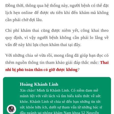
Đồng thời, thông qua hệ thống này, người bệnh có thể đặt
lịch hẹn online để được ưu tiên khi đến khám mà không
cần phải chờ đợi lâu.
Chi phí khám thai cũng được niêm yết, công khai theo
quy định, vì vậy người bệnh không cần phải lo lắng về
vấn đề này khi lựa chọn khám thai tại đây.
Với những chia sẻ vừa rồi, mong rằng đã giúp bạn đọc có
thêm nguồn thông tin tham khảo giải đáp thắc mắc:
Thai
nhi bị phù toàn thân có giữ được không
?
Hoàng Khánh Linh
Xin chào! Mình là Khánh Linh. Có niềm đam mê
mãnh liệt với viết lách và tìm hiểu kiến thức về sức
khỏe. Khánh Linh sẽ chia sẻ đến bạn những tin tức
sức khỏe hữu ích, dưới sự tham vấn từ những bác sĩ
đầu ngành tại phòng khám Nam khoa 52 Nguyễn