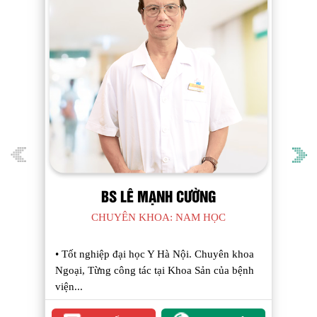
THẠC SĨ NGUYỄN BÁ DƯƠNG
CHUYÊN KHOA: PHỤ SẢN CẤP I
• Tốt nghiệp Đại học Y khoa Thái Bình, Thầy
thuốc ưu tú, Thạc sĩ, Bác sĩ chuyên khoa II
–...