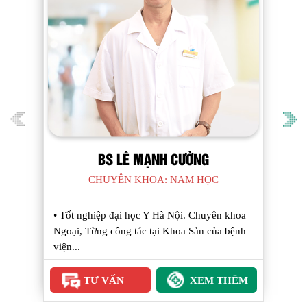
THẠC SĨ NGUYỄN BÁ DƯƠNG
CHUYÊN KHOA: PHỤ SẢN CẤP I
• Tốt nghiệp Đại học Y khoa Thái Bình, Thầy
thuốc ưu tú, Thạc sĩ, Bác sĩ chuyên khoa II
–...
TƯ VẤN
XEM THÊM