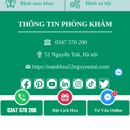
Bệnh nam khoa
Bệnh xã hội
THÔNG TIN PHÒNG KHÁM
0347 570 200
52 Nguyễn Trãi, Hà nội
https://namkhoa52nguyentrai.com/
Bản quyền thuộc Phòng khám Nam Khoa 52 Nguyễn Trãi
0347 570 200
Đặt Lịch Hẹn
Tư Vấn Online