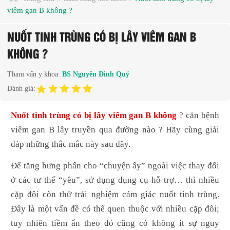
viêm gan B không ?
NUỐT TINH TRÙNG CÓ BỊ LÂY VIÊM GAN B
KHÔNG ?
Tham vấn y khoa:
BS Nguyễn Đình Quý
Đánh giá:
Nuốt tinh trùng có bị lây viêm gan B không
? căn bệnh
viêm gan B lây truyền qua đường nào ? Hãy cùng giải
đáp những thắc mắc này sau đây.
Để tăng hưng phấn cho “chuyện ấy” ngoài việc thay đổi
ở các tư thế “yêu”, sử dụng dụng cụ hỗ trợ… thì nhiều
cặp đôi còn thử trải nghiệm cảm giác nuốt tinh trùng.
Đây là một vấn đề có thể quen thuộc với nhiều cặp đôi;
tuy nhiên tiềm ẩn theo đó cũng có không ít sự nguy