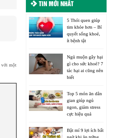
TIN MỚI NHẤT
5 Thói quen giúp
tim khỏe hơn – Bí
quyết sống khoẻ,
ít bệnh tật
Ngủ muộn gây hại
gì cho sức khoẻ? 7
 với một
tác hại ai cũng nên
biết
Top 5 món ăn dân
gian giúp ngủ
ngon, giảm stress
cực hiệu quả
Bật mí 9 lợi ích bất
ngờ khi ăn trứng