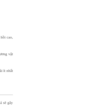
 hồi cao,
dương vật
i ít nhất
á sẽ gây