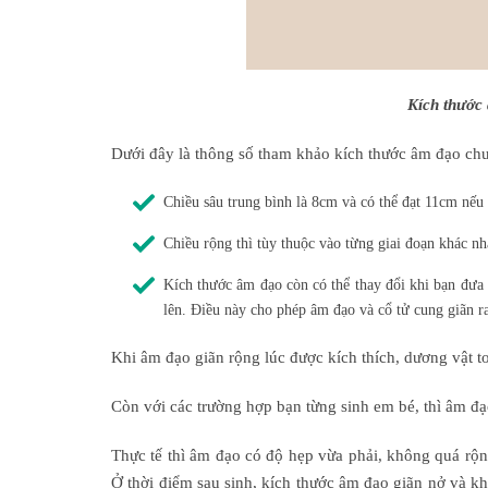
Kích thước
Dưới đây là thông số tham khảo kích thước âm đạo chu
Chiều sâu trung bình là 8cm và có thể đạt 11cm nếu 
Chiều rộng thì tùy thuộc vào từng giai đoạn khác n
Kích thước âm đạo còn có thể thay đổi khi bạn đưa
lên. Điều này cho phép âm đạo và cổ tử cung giãn ra
Khi âm đạo giãn rộng lúc được kích thích, dương vật t
Còn với các trường hợp bạn từng sinh em bé, thì âm đạ
BS. ĐOÀN KHẮC BẠO
Chuyên khoa: Nam học
Thực tế thì âm đạo có độ hẹp vừa phải, không quá rộng
Ở thời điểm sau sinh, kích thước âm đạo giãn nở và kh
Tư vấn
Đặt hẹn