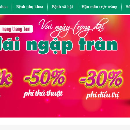
khoa
Bệnh phụ khoa
Bệnh xã hội
Hậu môn trực tràng
Sứ