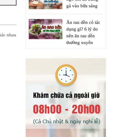
gà vào bữa sáng
Ăn rau dền có tác
dụng gì? 6 lý do
khác nhau
nên ăn rau dền
thường xuyên