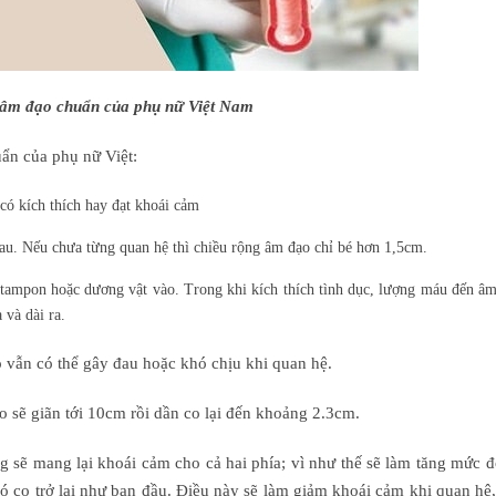
 âm đạo chuẩn của phụ nữ Việt Nam
ẩn của phụ nữ Việt:
có kích thích hay đạt khoái cảm
hau. Nếu chưa từng quan hệ thì chiều rộng âm đạo chỉ bé hơn 1,5cm.
 tampon hoặc dương vật vào. Trong khi kích thích tình dục, lượng máu đến âm
 và dài ra.
o vẫn có thể gây đau hoặc khó chịu khi quan hệ.
o sẽ giãn tới 10cm rồi dần co lại đến khoảng 2.3cm.
BS PHÙNG THANH VÂN
BS LÊ M
Chuyên khoa: Ngoại khoa
Chuyên kh
 sẽ mang lại khoái cảm cho cả hai phía; vì như thế sẽ làm tăng mức đ
ó co trở lại như ban đầu. Điều này sẽ làm giảm khoái cảm khi quan hệ,
Tư vấn
Đặt hẹn
Tư vấn