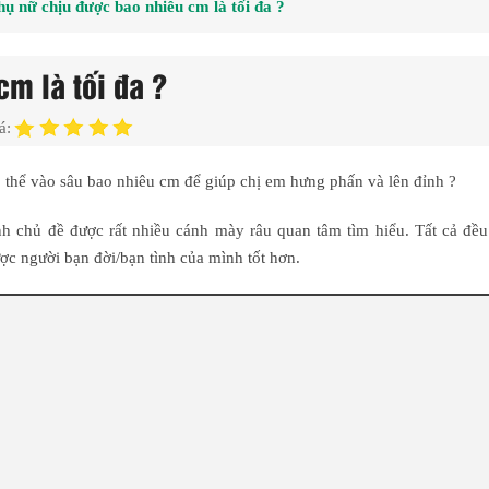
hụ nữ chịu được bao nhiêu cm là tối đa ?
m là tối đa ?
á:
ó thể vào sâu bao nhiêu cm để giúp chị em hưng phấn và lên đỉnh ?
nh chủ đề được rất nhiều cánh mày râu quan tâm tìm hiểu. Tất cả đều
ợc người bạn đời/bạn tình của mình tốt hơn.