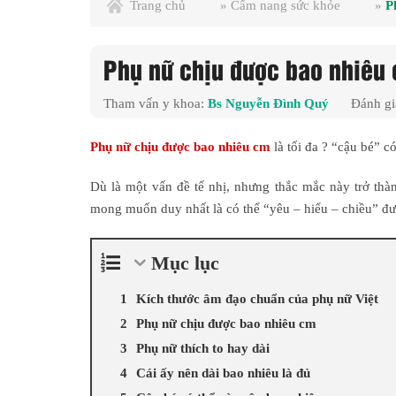
Trang chủ
»
Cẩm nang sức khỏe
»
P
Phụ nữ chịu được bao nhiêu c
Tham vấn y khoa:
Bs Nguyễn Đình Quý
Đánh gi
Phụ nữ chịu được bao nhiêu cm
là tối đa ? “cậu bé” c
Dù là một vấn đề tế nhị, nhưng thắc mắc này trở thà
mong muốn duy nhất là có thể “yêu – hiểu – chiều” đư
Mục lục
Kích thước âm đạo chuẩn của phụ nữ Việt
Phụ nữ chịu được bao nhiêu cm
Phụ nữ thích to hay dài
Cái ấy nên dài bao nhiêu là đủ