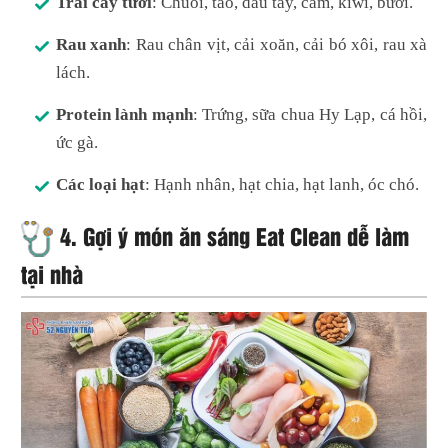
Trái cây tươi
: Chuối, táo, dâu tây, cam, kiwi, bưởi.
Rau xanh
: Rau chân vịt, cải xoăn, cải bó xôi, rau xà
lách.
Protein lành mạnh
: Trứng, sữa chua Hy Lạp, cá hồi,
ức gà.
Các loại hạt
: Hạnh nhân, hạt chia, hạt lanh, óc chó.
4.
Gợi ý món ăn sáng Eat Clean dễ làm
tại nhà