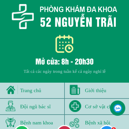
Mở cửa: 8h - 20h30
Tất cả các ngày trong tuần kể cả ngày nghỉ lễ
Trang chủ
Giới thiệu
Đội ngũ bác sĩ
Cơ sở vật chất
Bệnh nam khoa
Bệnh xã hội