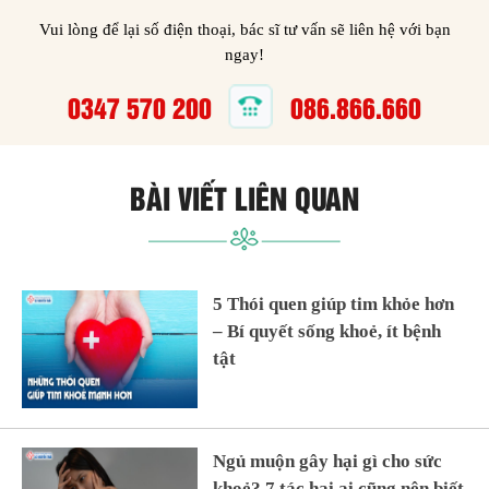
Vui lòng để lại số điện thoại, bác sĩ tư vấn sẽ liên hệ với bạn
ngay!
0347 570 200
086.866.660
BÀI VIẾT LIÊN QUAN
5 Thói quen giúp tim khỏe hơn
– Bí quyết sống khoẻ, ít bệnh
tật
Ngủ muộn gây hại gì cho sức
khoẻ? 7 tác hại ai cũng nên biết