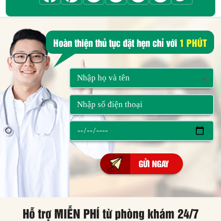
Hoàn thiện thủ tục đặt hẹn chỉ với
1 PHÚT
*
*
Hỗ trợ MIỄN PHÍ từ phòng khám 24/7