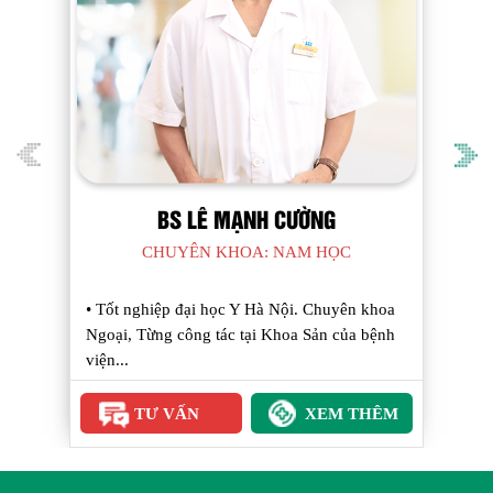
THẠC SĨ NGUYỄN BÁ DƯƠNG
CHUYÊN KHOA: PHỤ SẢN CẤP I
• Tốt nghiệp Đại học Y khoa Thái Bình, Thầy
thuốc ưu tú, Thạc sĩ, Bác sĩ chuyên khoa II
–...
TƯ VẤN
XEM THÊM