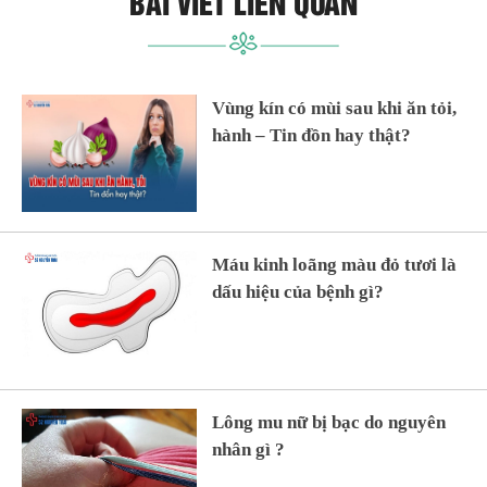
BÀI VIẾT LIÊN QUAN
Vùng kín có mùi sau khi ăn tỏi,
hành – Tin đồn hay thật?
Máu kinh loãng màu đỏ tươi là
dấu hiệu của bệnh gì?
Lông mu nữ bị bạc do nguyên
nhân gì ?