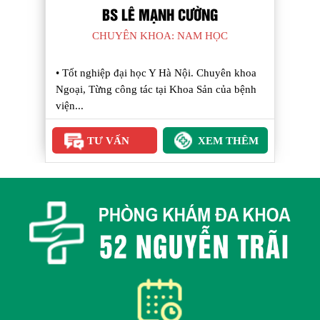
THẠC SĨ NGUYỄN BÁ D
ỌC
CHUYÊN KHOA: PHỤ SẢN C
uyên khoa
• Tốt nghiệp Đại học Y khoa Thái B
 của bệnh
thuốc ưu tú, Thạc sĩ, Bác sĩ chuyên 
–...
M THÊM
TƯ VẤN
XE