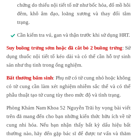
chứng do thiếu nội tiết tố nữ như bốc hỏa, đổ mồ hôi
đêm, khô âm đạo, loãng xương và thay đổi tâm
trạng.
Cần kiểm tra vú, gan và thận trước khi sử dụng HRT.
Suy buồng trứng sớm hoặc đã cắt bỏ 2 buồng trứng
: Sử
dụng thuốc nội tiết tố kéo dài và có thể cần hỗ trợ sinh
sản như thụ tinh trong ống nghiệm.
Bất thường bẩm sinh
: Phụ nữ có tử cung nhỏ hoặc không
có tử cung cần làm xét nghiệm nhiễm sắc thể và có thể
phẫu thuật tạo tử cung tùy theo mức độ và tình trạng.
Phòng Khám Nam Khoa 52 Nguyễn Trãi hy vọng bài viết
trên đã mang đến cho bạn những kiến thức hữu ích về tử
cung nhi hóa. Nếu bạn nhận thấy bất kỳ dấu hiệu bất
thường nào, hãy đến gặp bác sĩ để được tư vấn và thăm