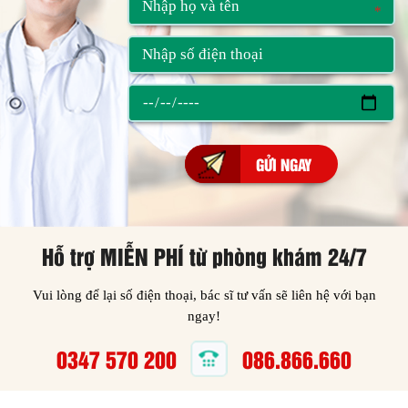
*
*
Hỗ trợ MIỄN PHÍ từ phòng khám 24/7
Vui lòng để lại số điện thoại, bác sĩ tư vấn sẽ liên hệ với bạn
ngay!
0347 570 200
086.866.660