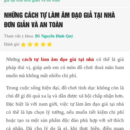
ẩm
NHỮNG CÁCH TỰ LÀM ÂM ĐẠO GIẢ TẠI NHÀ
ang
ĐƠN GIẢN VÀ AN TOÀN
ức
hỏe
Tham vấn y khoa:
BS Nguyễn Đình Quý
Đánh giá:
Những
cách tự làm âm đạo giả tại nhà
có thể là giả
pháp thú vị, giúp anh em có món đồ chơi thoả mãn ham
muốn mà không mất nhiều chi phí.
Trong cuộc sống hiện đại, đồ chơi tình dục không còn là
chủ đề gì đó quá xa lạ và dần được xã hội chấp nhận hơn.
Đặc biệt là với nam giới, việc tự làm âm đạo giả tại nhà
có thể là lựa chọn lý tưởng, nếu muốn tiết kiệm chi phí
hoặc tạo ra một sản phẩm độc đáo phù hợp với sở thích
cá nhân. Dù cho lý do là gì, khi thực hiện, điều quan