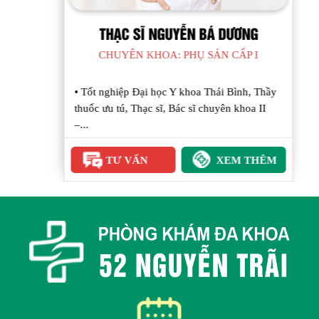
THẠC SĨ NGUYỄN BÁ DƯƠNG
CHUYÊN KHOA: PHỤ SẢN CẤP I
• Tốt nghiệp Đại học Y khoa Thái Bình, Thầy
thuốc ưu tú, Thạc sĩ, Bác sĩ chuyên khoa II
–...
TƯ VẤN
XEM THÊM