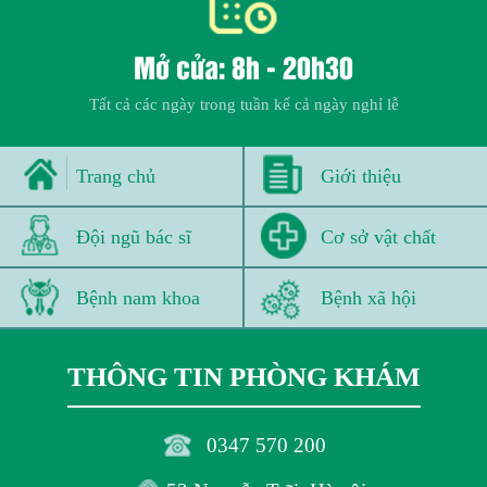
Mở cửa: 8h - 20h30
Tất cả các ngày trong tuần kể cả ngày nghỉ lễ
Trang chủ
Giới thiệu
Đội ngũ bác sĩ
Cơ sở vật chất
Bệnh nam khoa
Bệnh xã hội
THÔNG TIN PHÒNG KHÁM
0347 570 200